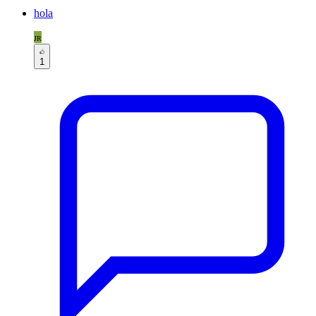
hola
JR
1