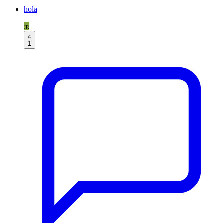
hola
JR
1