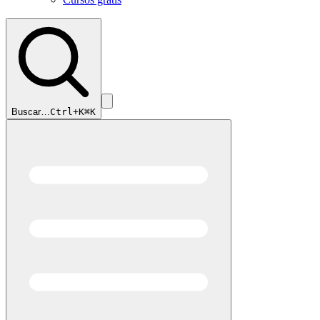
Buscar…
Ctrl+K
⌘K