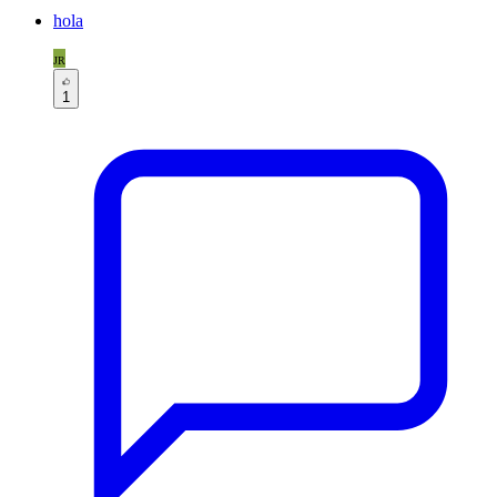
hola
JR
1