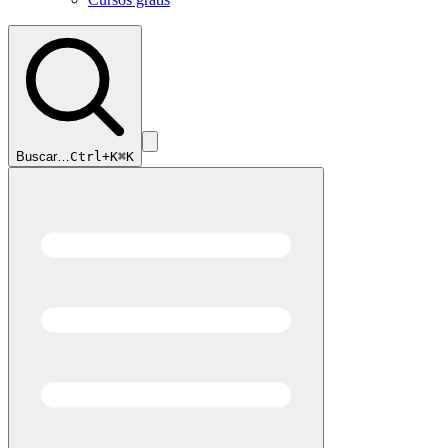
Buscar…
Ctrl+K
⌘K