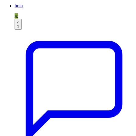
hola
JR
1