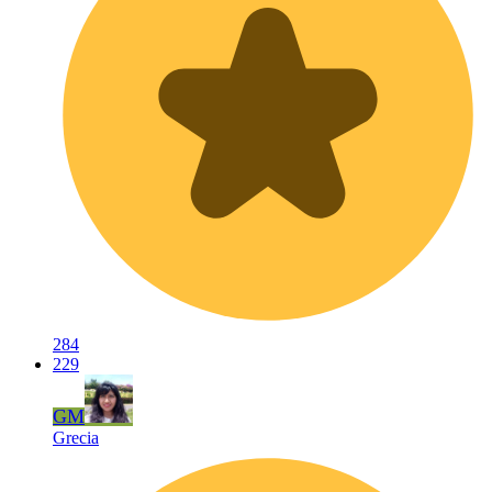
284
229
GM
Grecia