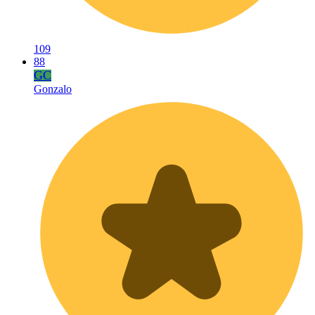
109
88
GC
Gonzalo