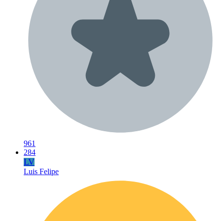
961
284
LV
Luis Felipe