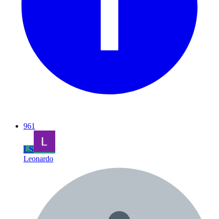
961
LS
Leonardo