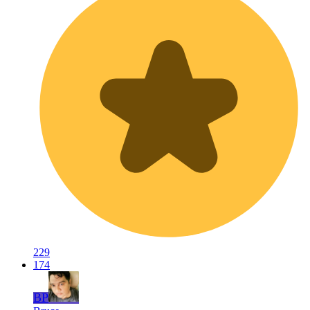
229
174
BP