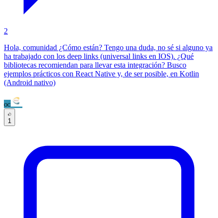
2
Hola, comunidad ¿Cómo están? Tengo una duda, no sé si alguno ya
ha trabajado con los deep links (universal links en IOS). ¿Qué
bibliotecas recomiendan para llevar esta integración? Busco
ejemplos prácticos con React Native y, de ser posible, en Kotlin
(Android nativo)
OC
1