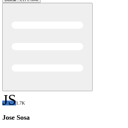
JS
1.7K
Jose
Sosa