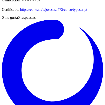
Calificación: ⭐⭐⭐⭐⭐ (5)
Certificado:
https://ed.team/u/josesosa475/curso/typescript
0
me gusta
0
respuestas