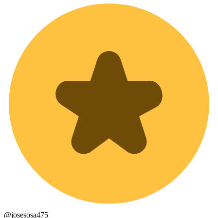
@
josesosa475