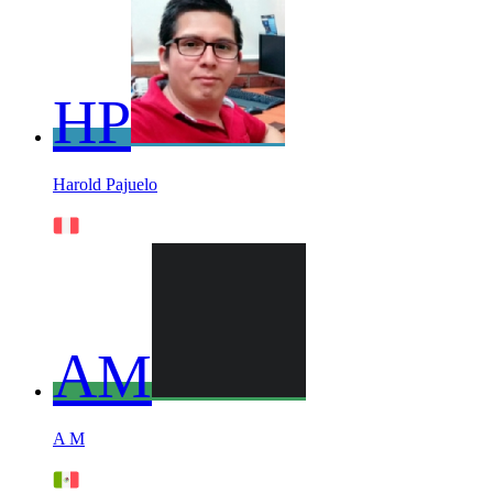
HP
Harold Pajuelo
AM
A M