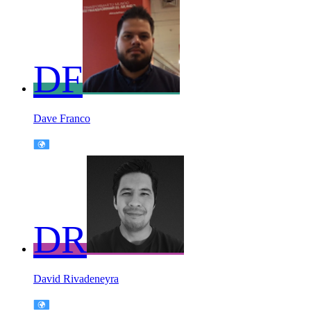
DF
Dave Franco
DR
David Rivadeneyra