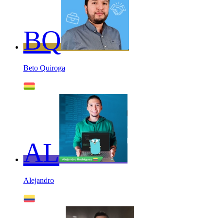
BQ
Beto Quiroga
AL
Alejandro