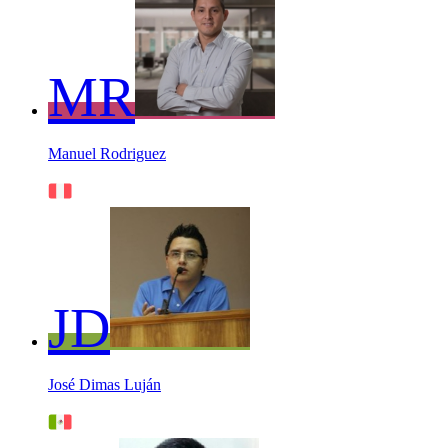
MR
Manuel Rodriguez
JD
José Dimas Luján