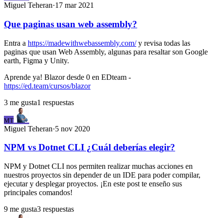
Miguel
Teheran
·
17 mar 2021
Que paginas usan web assembly?
Entra a
https://madewithwebassembly.com/
y revisa todas las
paginas que usan Web Assembly, algunas para resaltar son Google
earth, Figma y Unity.
Aprende ya! Blazor desde 0 en EDteam -
https://ed.team/cursos/blazor
3
me gusta
1
respuestas
MT
Miguel
Teheran
·
5 nov 2020
NPM vs Dotnet CLI ¿Cuál deberías elegir?
NPM y Dotnet CLI nos permiten realizar muchas acciones en
nuestros proyectos sin depender de un IDE para poder compilar,
ejecutar y desplegar proyectos. ¡En este post te enseño sus
principales comandos!
9
me gusta
3
respuestas