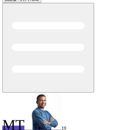
MT
19