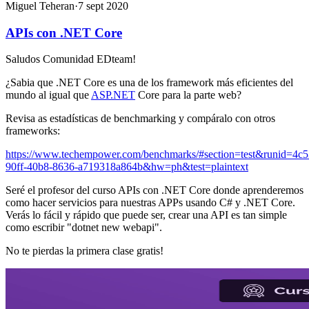
Miguel
Teheran
·
7 sept 2020
APIs con .NET Core
Saludos Comunidad EDteam!
¿Sabia que .NET Core es una de los framework más eficientes del
mundo al igual que
ASP.NET
Core para la parte web?
Revisa as estadísticas de benchmarking y compáralo con otros
frameworks:
https://www.techempower.com/benchmarks/#section=test&runid=4c
90ff-40b8-8636-a719318a864b&hw=ph&test=plaintext
Seré el profesor del curso APIs con .NET Core donde aprenderemos
como hacer servicios para nuestras APPs usando C# y .NET Core.
Verás lo fácil y rápido que puede ser, crear una API es tan simple
como escribir "dotnet new webapi".
No te pierdas la primera clase gratis!