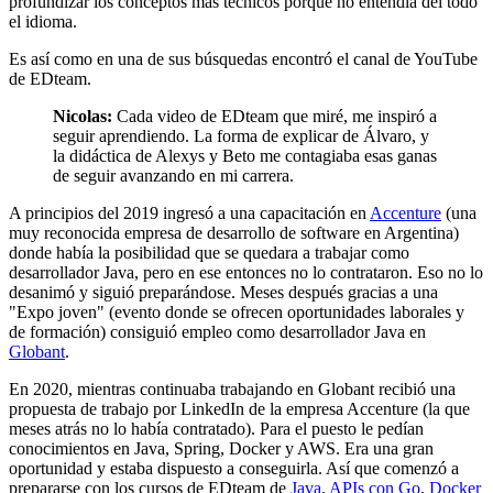
profundizar los conceptos más técnicos porque no entendía del todo
el idioma.
Es así como en una de sus búsquedas encontró el canal de YouTube
de EDteam.
Nicolas:
Cada video de EDteam que miré, me inspiró a
seguir aprendiendo. La forma de explicar de Álvaro, y
la didáctica de Alexys y Beto me contagiaba esas ganas
de seguir avanzando en mi carrera.
A principios del 2019 ingresó a una capacitación en
Accenture
(una
muy reconocida empresa de desarrollo de software en Argentina)
donde había la posibilidad que se quedara a trabajar como
desarrollador Java, pero en ese entonces no lo contrataron. Eso no lo
desanimó y siguió preparándose. Meses después gracias a una
"Expo joven" (evento donde se ofrecen oportunidades laborales y
de formación) consiguió empleo como desarrollador Java en
Globant
.
En 2020, mientras continuaba trabajando en Globant recibió una
propuesta de trabajo por LinkedIn de la empresa Accenture (la que
meses atrás no lo había contratado). Para el puesto le pedían
conocimientos en Java, Spring, Docker y AWS. Era una gran
oportunidad y estaba dispuesto a conseguirla. Así que comenzó a
prepararse con los cursos de EDteam de
Java
,
APIs con Go
,
Docker