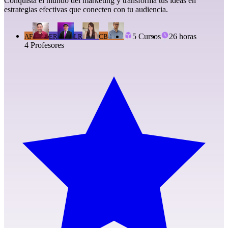
Conquista el mundo del marketing y transforma tus ideas en
estrategias efectivas que conecten con tu audiencia.
5
Cursos
26 horas
AF
ER
LR
CB
4
Profesor
es