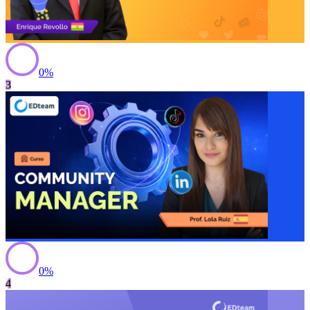
0
%
3
0
%
4