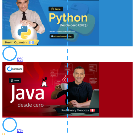
0
%
0
%