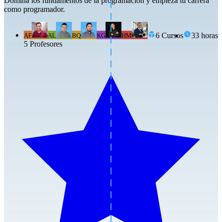
Domina los fundamentos de la programación y empieza tu carrera
como programador.
6
Cursos
33 horas
AF
AL
BQ
KG
HM
5
Profesor
es