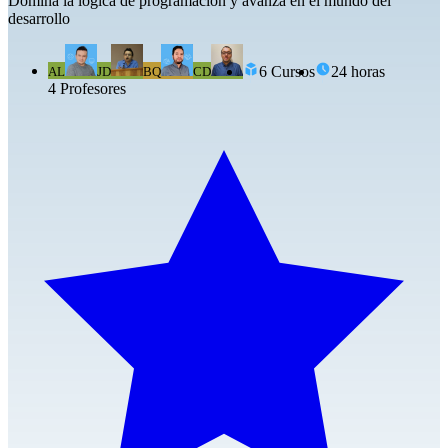
Domina la lógica de programación y avanza en el mundo del
desarrollo
6
Cursos
24 horas
AL
JD
BQ
CD
4
Profesor
es