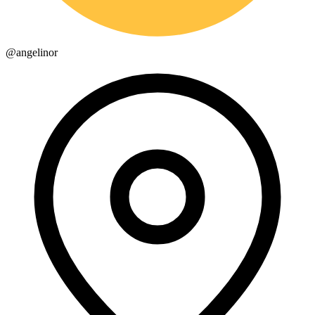
@
angelinor