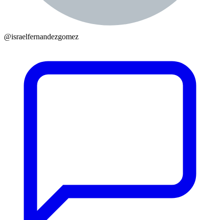
@
israelfernandezgomez