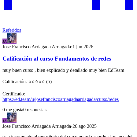
Referidos
JA
Jose Francisco
Arriagada Arriagada
·
1 jun 2026
Calificación al curso Fundamentos de redes
muy buen curso , bien explicado y detallado muy bien EdTeam
Calificación: ⭐⭐⭐⭐⭐ (5)
Certificado:
https://ed.team/u/josefranciscoarriagadaarriagada/curso/redes
0
me gusta
0
respuestas
JA
Jose Francisco
Arriagada Arriagada
·
26 ago 2025
esta incompleto el repositorio del curso no esta acorde al avance del