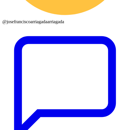
@
josefranciscoarriagadaarriagada