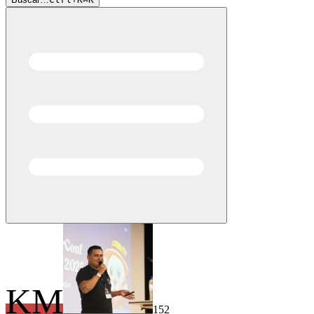
KM
152