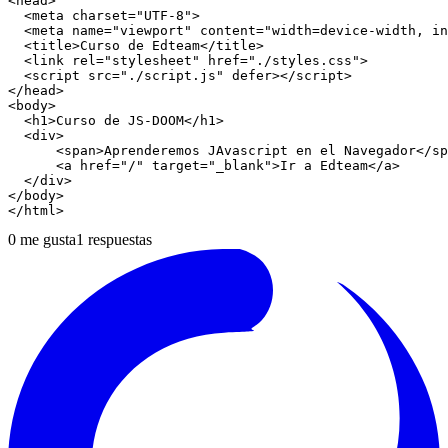
<head>

  <meta charset="UTF-8">

  <meta name="viewport" content="width=device-width, in
  <title>Curso de Edteam</title>

  <link rel="stylesheet" href="./styles.css">

  <script src="./script.js" defer></script>

</head>

<body>

  <h1>Curso de JS-DOOM</h1>

  <div>

      <span>Aprenderemos JAvascript en el Navegador</sp
      <a href="/" target="_blank">Ir a Edteam</a>

  </div>

</body>

0
me gusta
1
respuestas