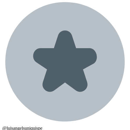
@
luisangelsuniquispe