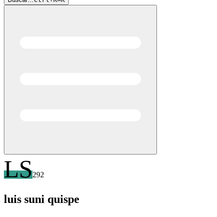
LS
292
luis
suni quispe