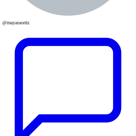
@
mayaraortiz