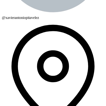
@
xavierantoniopitavelez