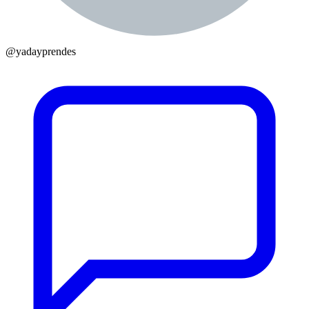
@
yadayprendes