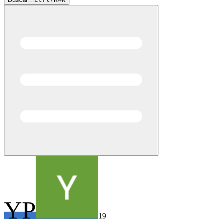
YP
19