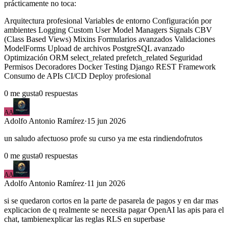
prácticamente no toca:
Arquitectura profesional Variables de entorno Configuración por
ambientes Logging Custom User Model Managers Signals CBV
(Class Based Views) Mixins Formularios avanzados Validaciones
ModelForms Upload de archivos PostgreSQL avanzado
Optimización ORM select_related prefetch_related Seguridad
Permisos Decoradores Docker Testing Django REST Framework
Consumo de APIs CI/CD Deploy profesional
0
me gusta
0
respuestas
AA
Adolfo
Antonio Ramírez
·
15 jun 2026
un saludo afectuoso profe su curso ya me esta rindiendofrutos
0
me gusta
0
respuestas
AA
Adolfo
Antonio Ramírez
·
11 jun 2026
si se quedaron cortos en la parte de pasarela de pagos y en dar mas
explicacion de q realmente se necesita pagar OpenAI las apis para el
chat, tambienexplicar las reglas RLS en superbase