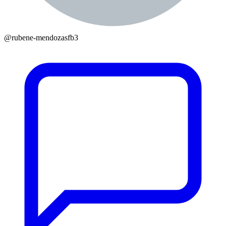
@
rubene-mendozasfb3