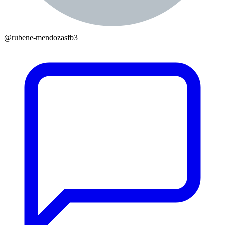
@
rubene-mendozasfb3