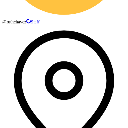
@
ruthchavez
Staff