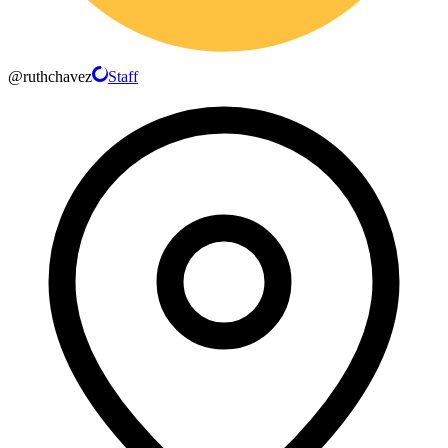
@
ruthchavez
Staff